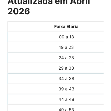
Atualizada em Abril
2026
Faixa Etária
00 a 18
19 a 23
24 a 28
29 a 33
34 a 38
39 a 43
44 a 48
49 a 53