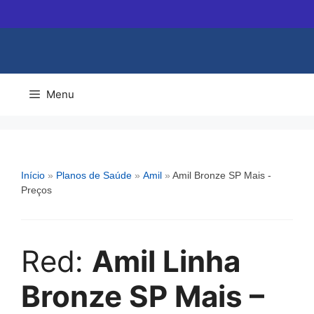
Pular
para
o
conteúdo
Menu
Início
»
Planos de Saúde
»
Amil
»
Amil Bronze SP Mais -
Preços
Red:
Amil Linha
Bronze SP Mais –