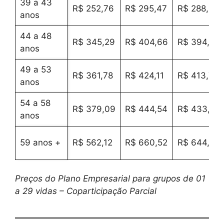
39 a 43
R$ 252,76
R$ 295,47
R$ 288,34
anos
44 a 48
R$ 345,29
R$ 404,66
R$ 394,75
anos
49 a 53
R$ 361,78
R$ 424,11
R$ 413,71
anos
54 a 58
R$ 379,09
R$ 444,54
R$ 433,62
anos
59 anos +
R$ 562,12
R$ 660,52
R$ 644,10
Preços do Plano Empresarial para grupos de 01
a 29 vidas – Coparticipação Parcial