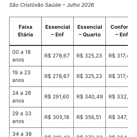
São Cristóvão Saúde – Julho 2026
Faixa
Essencial
Essencial
Conforto
Etária
– Enf
– Quarto
– Enf
00 a 18
R$ 278,67
R$ 325,23
R$ 317,47
anos
19 a 23
R$ 278,67
R$ 325,23
R$ 317,47
anos
24 a 28
R$ 291,60
R$ 340,49
R$ 332,34
anos
29 a 33
R$ 305,18
R$ 356,51
R$ 347,95
anos
34 a 38