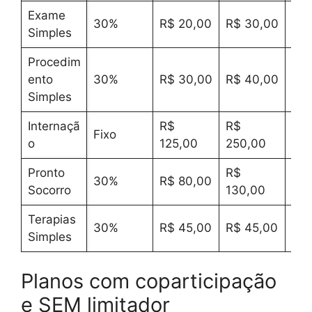
Exame
30%
R$ 20,00
R$ 30,00
R$ 
Simples
Procedim
ento
30%
R$ 30,00
R$ 40,00
R$ 
Simples
Internaçã
R$
R$
R$
Fixo
o
125,00
250,00
150
Pronto
R$
30%
R$ 80,00
R$ 
Socorro
130,00
Terapias
30%
R$ 45,00
R$ 45,00
R$ 
Simples
Planos com coparticipação
e SEM limitador