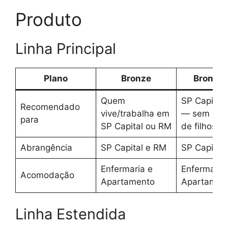
Produto
Linha Principal
Plano
Bronze
Bronze 
Quem
SP Capital
Recomendado
vive/trabalha em
— sem des
para
SP Capital ou RM
de filhos
Abrangência
SP Capital e RM
SP Capital
Enfermaria e
Enfermaria
Acomodação
Apartamento
Apartamen
Linha Estendida