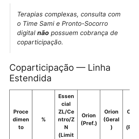
Terapias complexas, consulta com
o Time Sami e Pronto-Socorro
digital
não
possuem cobrança de
coparticipação.
Coparticipação — Linha
Estendida
Essen
cial
Proce
ZL/Ce
Orion
Orio
Orion
dimen
%
ntro/Z
(Geral
RM
(Pref.)
to
N
)
(Pref
(Limit