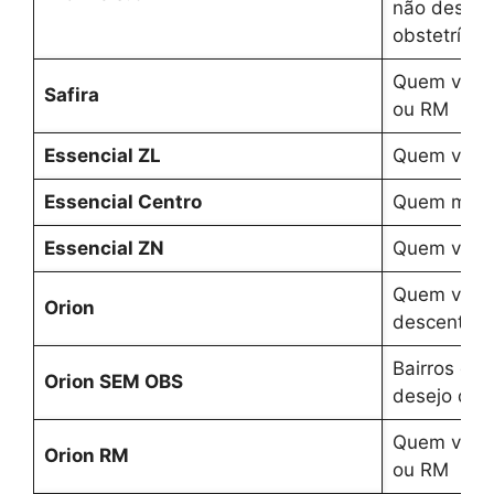
não desejam
obstetrícia)
Quem vive/
Safira
ou RM
Essencial ZL
Quem vive 
Essencial Centro
Quem mora 
Essencial ZN
Quem vive 
Quem vive 
Orion
descentral
Bairros de
Orion SEM OBS
desejo de f
Quem vive/
Orion RM
ou RM