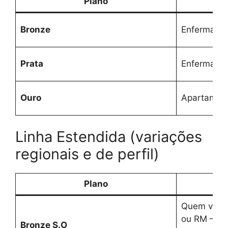
Plano
Bronze
Enfermaria
Prata
Enfermaria
Ouro
Apartamen
Linha Estendida (variações
regionais e de perfil)
Plano
Re
Quem vive/
ou RM — h
Bronze S.O