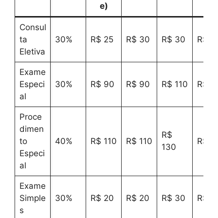
e)
Consul
ta
30%
R$ 25
R$ 30
R$ 30
R$ 3
Eletiva
Exame
Especi
30%
R$ 90
R$ 90
R$ 110
R$ 9
al
Proce
dimen
R$
to
40%
R$ 110
R$ 110
R$ 1
130
Especi
al
Exame
Simple
30%
R$ 20
R$ 20
R$ 30
R$ 2
s