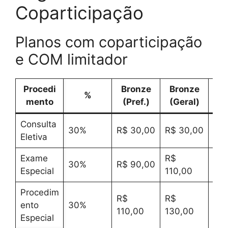
Coparticipação
Planos com coparticipação
e COM limitador
Procedi
Bronze
Bronze
P
%
mento
(Pref.)
(Geral)
(P
Consulta
30%
R$ 30,00
R$ 30,00
R$ 
Eletiva
Exame
R$
30%
R$ 90,00
R$ 
Especial
110,00
Procedim
R$
R$
R$
ento
30%
110,00
130,00
110
Especial