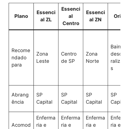
Essenci
Essenci
Essenci
Plano
al
Orion
al ZL
al ZN
Centro
Bairros
Recome
Zona
Centro
Zona
descen
ndado
Leste
de SP
Norte
ralizado
para
s
Abrang
SP
SP
SP
SP
ência
Capital
Capital
Capital
Capital
Enferma
Enferma
Enferma
Enferm
Acomod
ria e
ria e
ria e
ria e