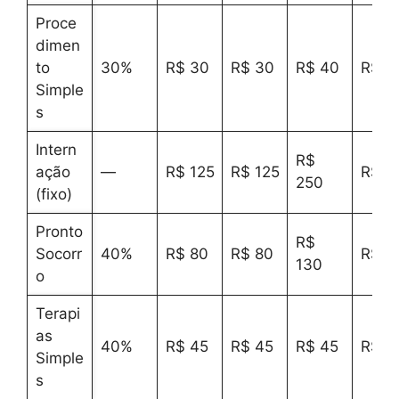
Proce
dimen
to
30%
R$ 30
R$ 30
R$ 40
R$ 3
Simple
s
Intern
R$
ação
—
R$ 125
R$ 125
R$ 1
250
(fixo)
Pronto
R$
Socorr
40%
R$ 80
R$ 80
R$ 8
130
o
Terapi
as
40%
R$ 45
R$ 45
R$ 45
R$ 4
Simple
s