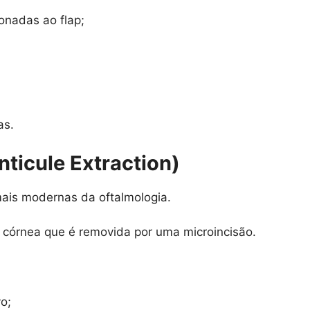
onadas ao flap;
as.
nticule Extraction)
ais modernas da oftalmologia.
a córnea que é removida por uma microincisão.
o;