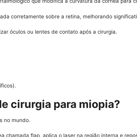
talmológico que modifica a curvatura da córnea para cor
lizada corretamente sobre a retina, melhorando significa
zar óculos ou lentes de contato após a cirurgia.
ficos).
de cirurgia para miopia?
as no mundo.
a chamada flap, aplica o laser na região interna e rep