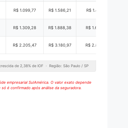
R$ 1.099,77
R$ 1.586,21
R$ 1.427,59
R$
R$ 1.309,28
R$ 1.888,38
R$ 1.699,54
R$
R$ 2.205,47
R$ 3.180,97
R$ 2.862,87
R$
acrescida de 2,38% de IOF · Região: São Paulo / SP
úde empresarial SulAmérica. O valor exato depende
e só é confirmado após análise da seguradora.