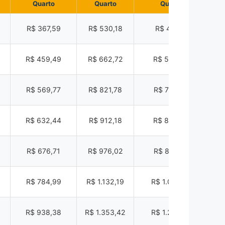
Quarto
Quarto
Quarto
R$ 367,59
R$ 530,18
R$ 477,17
R
R$ 459,49
R$ 662,72
R$ 596,45
R$
R$ 569,77
R$ 821,78
R$ 739,60
R$
R$ 632,44
R$ 912,18
R$ 820,96
R$
R$ 676,71
R$ 976,02
R$ 878,42
R$
R$ 784,99
R$ 1.132,19
R$ 1.018,98
R$
R$ 938,38
R$ 1.353,42
R$ 1.218,08
2