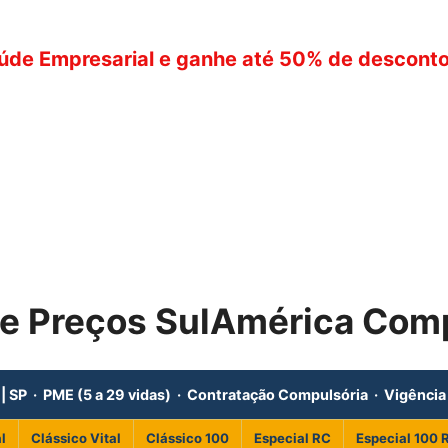
úde Empresarial e ganhe até 50% de desconto
de Preços SulAmérica Com
 | SP · PME (5 a 29 vidas) · Contratação Compulsória · Vigênci
l
Clássico Vital
Clássico 100
Especial RC
Especial 100 