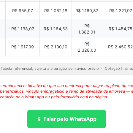
R$ 955,97
R$ 1.062,18
R$ 1.160,87
R$ 1.221,97
R$
R$ 1.138,07
R$ 1.264,53
R$ 1.454,75
1.382,01
R$
R$ 1.917,09
R$ 2.130,10
R$ 2.450,52
2.328,00
abela referencial, sujeita a alteração sem aviso prévio · Cotação final 
esentam uma estimativa do que sua empresa pode pagar no plano de sa
s beneficiários, vínculo empregatício e ramo de atividade da empresa — 
a cotação pelo WhatsApp ou pelo formulário aqui na página.
📱 Falar pelo WhatsApp