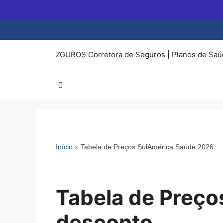
Pular
para
o
conteúdo
ZGUROS Corretora de Seguros | Planos de Saú
Início
»
Tabela de Preços SulAmérica Saúde 2026
Tabela de Preç
desconto